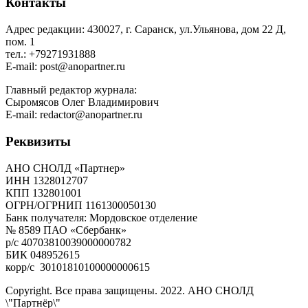
Контакты
Адрес редакции: 430027, г. Саранск, ул.Ульянова, дом 22 Д,
пом. 1
тел.: +79271931888
E-mail: post@anopartner.ru
Главный редактор журнала:
Сыромясов Олег Владимирович
E-mail: redactor@anopartner.ru
Реквизиты
АНО СНОЛД «Партнер»
ИНН 1328012707
КПП 132801001
ОГРН/ОГРНИП 1161300050130
Банк получателя: Мордовское отделение
№ 8589 ПАО «Сбербанк»
р/с 40703810039000000782
БИК 048952615
корр/с 30101810100000000615
Copyright. Все права защищены. 2022. АНО СНОЛД
\"Партнёр\"