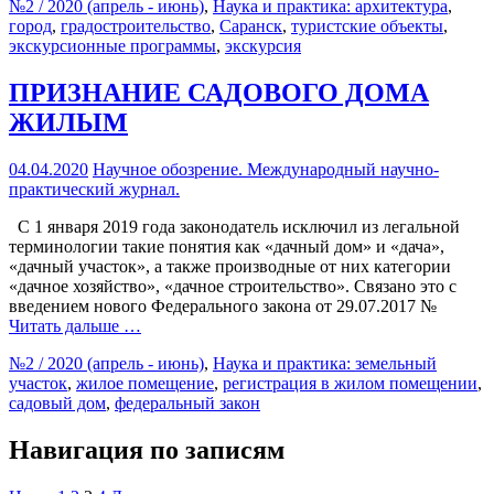
№2 / 2020 (апрель - июнь)
,
Наука и практика
: архитектура
,
город
,
градостроительство
,
Саранск
,
туристские объекты
,
экскурсионные программы
,
экскурсия
ПРИЗНАНИЕ САДОВОГО ДОМА
ЖИЛЫМ
04.04.2020
Научное обозрение. Международный научно-
практический журнал.
С 1 января 2019 года законодатель исключил из легальной
терминологии такие понятия как «дачный дом» и «дача»,
«дачный участок», а также производные от них категории
«дачное хозяйство», «дачное строительство». Связано это с
введением нового Федерального закона от 29.07.2017 №
Читать дальше …
№2 / 2020 (апрель - июнь)
,
Наука и практика
: земельный
участок
,
жилое помещение
,
регистрация в жилом помещении
,
садовый дом
,
федеральный закон
Навигация по записям