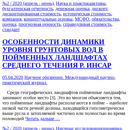
№2 / 2020 (апрель - июнь)
,
Наука и практика
активы
,
бухгалтерская отчетность
,
денежная оценка
,
дисконт
,
дисконтированная стоимость
,
историческая стоимость
,
компания
,
концептуальные основы
,
МСФО
,
обязательства
,
оценка
,
прогнозная ценность
,
справедливая стоимость
,
стандарт
ОСОБЕННОСТИ ДИНАМИКИ
УРОВНЯ ГРУНТОВЫХ ВОД В
ПОЙМЕННЫХ ЛАНДШАФТАХ
СРЕДНЕГО ТЕЧЕНИЯ Р. ИНСАР
05.04.2020
Научное обозрение. Международный научно-
практический журнал.
Среди географических ландшафтов пойменные ландшафты
занимают особое место [3]. Это во многом объясняется тем,
что пойменные ландшафты располагаются в пойме – наиболее
низкой части речной долины, находящейся гипсометрически
выше русла и затопляемой частично или полностью во время
половодий
Читать дальше …
№2 / 2020 (апрель - июнь)
,
Научные исследования
динамика
,