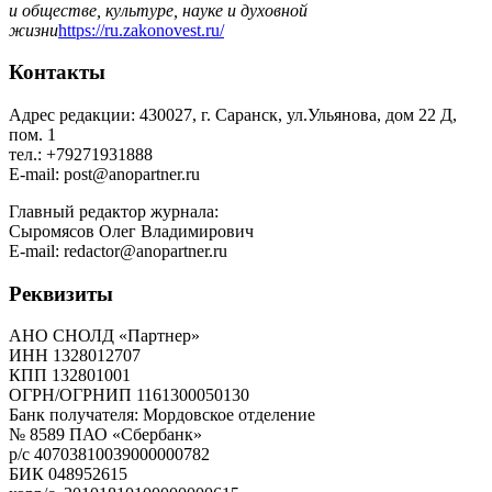
и обществе, культуре, науке и духовной
жизни
https://ru.zakonovest.ru/
Контакты
Адрес редакции: 430027, г. Саранск, ул.Ульянова, дом 22 Д,
пом. 1
тел.: +79271931888
E-mail: post@anopartner.ru
Главный редактор журнала:
Сыромясов Олег Владимирович
E-mail: redactor@anopartner.ru
Реквизиты
АНО СНОЛД «Партнер»
ИНН 1328012707
КПП 132801001
ОГРН/ОГРНИП 1161300050130
Банк получателя: Мордовское отделение
№ 8589 ПАО «Сбербанк»
р/с 40703810039000000782
БИК 048952615