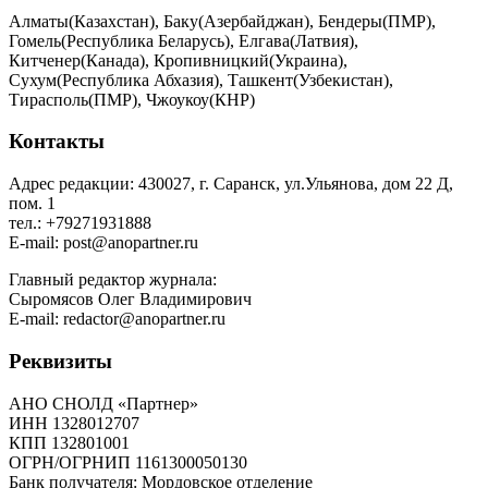
Алматы(Казахстан), Баку(Азербайджан), Бендеры(ПМР),
Гомель(Республика Беларусь), Елгава(Латвия),
Китченер(Канада), Кропивницкий(Украина),
Сухум(Республика Абхазия), Ташкент(Узбекистан),
Тирасполь(ПМР), Чжоукоу(КНР)
Контакты
Адрес редакции: 430027, г. Саранск, ул.Ульянова, дом 22 Д,
пом. 1
тел.: +79271931888
E-mail: post@anopartner.ru
Главный редактор журнала:
Сыромясов Олег Владимирович
E-mail: redactor@anopartner.ru
Реквизиты
АНО СНОЛД «Партнер»
ИНН 1328012707
КПП 132801001
ОГРН/ОГРНИП 1161300050130
Банк получателя: Мордовское отделение