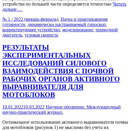
устройства по большей части определяется точностью
Читать
дальше …
№ 1 / 2022 (январь-февраль)
,
Наука и практика
время
готовности
,
динамически настраиваемый гироскоп
,
корректирующее устройство
,
моделирование
,
приводной
двигатель
,
угловая скорость
РЕЗУЛЬТАТЫ
ЭКСПЕРИМЕНТАЛЬНЫХ
ИССЛЕДОВАНИЙ СИЛОВОГО
ВЗАИМОДЕЙСТВИЯ С ПОЧВОЙ
РАБОЧИХ ОРГАНОВ АКТИВНОГО
ВЫРАВНИВАТЕЛЯ ДЛЯ
МОТОБЛОКОВ
10.01.2022
10.03.2022
Научное обозрение. Международный
научно-практический журнал.
Оптимальное использование активного выравнивателя почвы
для мотоблоков (рисунок 1) не мыслимо без учета их