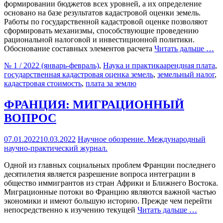
формировании бюджетов всех уровней, а их определение
основано на базе результатов кадастровой оценки земель.
Работы по государственной кадастровой оценке позволяют
сформировать механизмы, способствующие проведению
рациональной налоговой и инвестиционной политики.
Обоснование составных элементов расчета
Читать дальше …
№ 1 / 2022 (январь-февраль)
,
Наука и практика
арендная плата
,
государственная кадастровая оценка земель
,
земельный налог
,
кадастровая стоимость
,
плата за землю
ФРАНЦИЯ: МИГРАЦИОННЫЙ
ВОПРОС
07.01.2022
10.03.2022
Научное обозрение. Международный
научно-практический журнал.
Одной из главных социальных проблем Франции последнего
десятилетия является разрешение вопроса интеграции в
общество иммигрантов из стран Африки и Ближнего Востока.
Миграционные потоки во Францию являются важной частью
экономики и имеют большую историю. Прежде чем перейти
непосредственно к изучению текущей
Читать дальше …