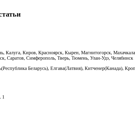
статьи
ань, Калуга, Киров, Красноярск, Кырен, Магнитогорск, Махачк
нск, Саратов, Симферополь, Тверь, Тюмень, Улан-Удэ, Челябинск
(Республика Беларусь), Елгава(Латвия), Китченер(Канада), Кро
. 1