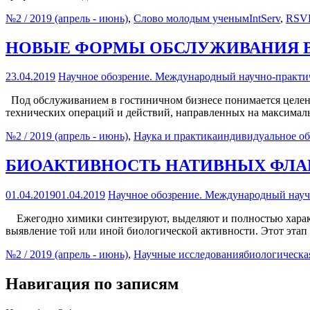
№2 / 2019 (апрель - июнь)
,
Слово молодым ученым
IntServ
,
RSV
НОВЫЕ ФОРМЫ ОБСЛУЖИВАНИЯ В
23.04.2019
Научное обозрение. Международный научно-практи
Под обслуживанием в гостиничном бизнесе понимается целенап
технических операций и действий, направленных на максималь
№2 / 2019 (апрель - июнь)
,
Наука и практика
индивидуальное о
БИОАКТИВНОСТЬ НАТИВНЫХ ФЛА
01.04.2019
01.04.2019
Научное обозрение. Международный науч
Ежегодно химики синтезируют, выделяют и полностью характ
выявление той или иной биологической активности. Этот эта
№2 / 2019 (апрель - июнь)
,
Научные исследования
биологическа
Навигация по записям