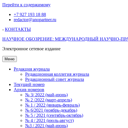
Перейти к содержимому
+7 927 193 18 88
redactor@anopartner.ru
-
КОНТАКТЫ
НАУЧНОЕ ОБОЗРЕНИЕ: МЕЖДУНАРОДНЫЙ НАУЧНО-ПР
Электронное сетевое издание
Меню
Редакция журнала
Редакционная коллегия журнала
Редакционный совет журнала
Текущий номер
Архив номеров
№ 3/ 2022 (май-июнь)
№ 2 /2022 (март-апрель)
№ 1 / 2022 (январь-февраль)
№ 6/2021 (ноябрь-декабрь)
№ 5 / 2021 (сентябрь-октябрь)
№ 4 / 2021 (июль-август)
№3 / 2021 (май-июнь)