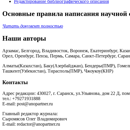
Редактирование библиографического описания
Основные правила написания научной 
Читать документ полностью
Наши авторы
Арзамас, Белгород, Владивосток, Воронеж, Екатеринбург, Каз
Орел, Оренбург, Пенза, Пермь, Самара, Санкт-Петербург, Сара
Алматы(Казахстан), Баку(Азербайджан), Бендеры(ПМР), Гомель
Ташкент(Узбекистан), Тирасполь(ПМР), Чжоукоу(КНР)
Контакты
Адрес редакции: 430027, г. Саранск, ул.Ульянова, дом 22 Д, пом
тел.: +79271931888
E-mail: post@anopartner.ru
Главный редактор журнала:
Сыромясов Олег Владимирович
E-mail: redactor@anopartner.ru