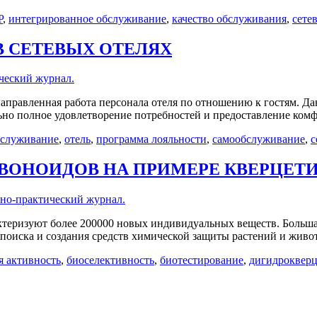
P
,
интегрированное обслуживание
,
качество обслуживания
,
сете
 СЕТЕВЫХ ОТЕЛЯХ
ческий журнал.
равленная работа персонала отеля по отношению к гостям. Дан
но полное удовлетворение потребностей и предоставление комф
бслуживание
,
отель
,
программа лояльности
,
самообслуживание
,
с
ВОНОИДОВ НА ПРИМЕРЕ КВЕРЦЕТИ
но-практический журнал.
еризуют более 200000 новых индивидуальных веществ. Большая
п поиска и создания средств химической защиты растений и жив
я активность
,
биоселективность
,
биотестирование
,
дигидроквер