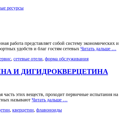
вые ресурсы
ная работа представляет собой систему экономических и
ортных удобств и благ гостям сетевых
Читать дальше …
ервис
,
сетевые отели
,
форма обслуживания
НА И ДИГИДРОКВЕРЦЕТИНА
 часть этих веществ, проходит первичные испытания на
отных называют
Читать дальше …
цетин
,
кверцетин
,
флавоноиды