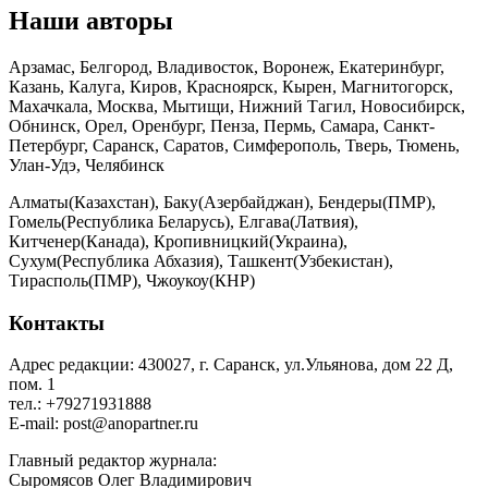
Наши авторы
Арзамас, Белгород, Владивосток, Воронеж, Екатеринбург,
Казань, Калуга, Киров, Красноярск, Кырен, Магнитогорск,
Махачкала, Москва, Мытищи, Нижний Тагил, Новосибирск,
Обнинск, Орел, Оренбург, Пенза, Пермь, Самара, Санкт-
Петербург, Саранск, Саратов, Симферополь, Тверь, Тюмень,
Улан-Удэ, Челябинск
Алматы(Казахстан), Баку(Азербайджан), Бендеры(ПМР),
Гомель(Республика Беларусь), Елгава(Латвия),
Китченер(Канада), Кропивницкий(Украина),
Сухум(Республика Абхазия), Ташкент(Узбекистан),
Тирасполь(ПМР), Чжоукоу(КНР)
Контакты
Адрес редакции: 430027, г. Саранск, ул.Ульянова, дом 22 Д,
пом. 1
тел.: +79271931888
E-mail: post@anopartner.ru
Главный редактор журнала:
Сыромясов Олег Владимирович