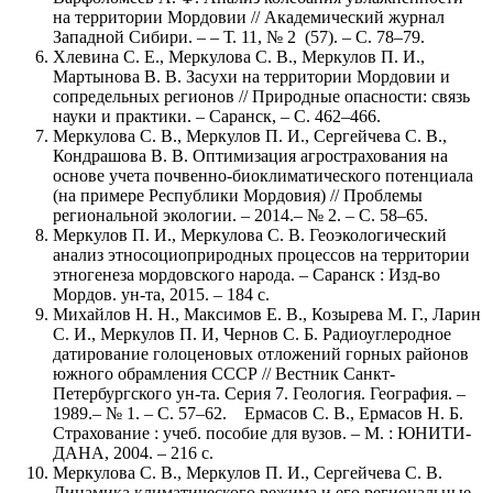
на территории Мордовии // Академический журнал
Западной Сибири. – – Т. 11, № 2 (57). – С. 78–79.
Хлевина С. Е., Меркулова С. В., Меркулов П. И.,
Мартынова В. В. Засухи на территории Мордовии и
сопредельных регионов // Природные опасности: связь
науки и практики. – Саранск, – С. 462–466.
Меркулова С. В., Меркулов П. И., Сергейчева С. В.,
Кондрашова В. В. Оптимизация агрострахования на
основе учета почвенно-биоклиматического потенциала
(на примере Республики Мордовия) // Проблемы
региональной экологии. – 2014.– № 2. – С. 58–65.
Меркулов П. И., Меркулова С. В. Геоэкологический
анализ этносоциоприродных процессов на территории
этногенеза мордовского народа. – Саранск : Изд-во
Мордов. ун-та, 2015. – 184 с.
Михайлов Н. Н., Максимов Е. В., Козырева М. Г., Ларин
С. И., Меркулов П. И, Чернов С. Б. Радиоуглеродное
датирование голоценовых отложений горных районов
южного обрамления СССР // Вестник Санкт-
Петербургского ун-та. Серия 7. Геология. География. –
1989.– № 1. – С. 57–62. Ермасов С. В., Ермасов Н. Б.
Страхование : учеб. пособие для вузов. – М. : ЮНИТИ-
ДАНА, 2004. – 216 с.
Меркулова С. В., Меркулов П. И., Сергейчева С. В.
Динамика климатического режима и его региональные