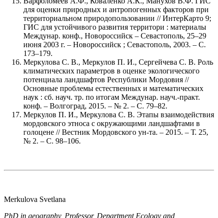
Варфоломеев А.Ф., Коваленко А.К., Манухов В.Ф. ГИС
для оценки природных и антропогенных факторов при
территориальном природопользовании // ИнтерКарто 9;
ГИС для устойчивого развития территори : материалы
Междунар. конф., Новороссийск – Севастополь, 25–29
июня 2003 г. – Новороссийск ; Севастополь, 2003. – С.
173–179.
Меркулова С. В., Меркулов П. И., Сергейчева С. В. Роль
климатических параметров в оценке экологического
потенциала ландшафтов Республики Мордовия //
Основные проблемы естественных и математических
наук : сб. науч. тр. по итогам Междунар. науч.-практ.
конф. – Волгоград, 2015. – № 2. – С. 79–82.
Меркулов П. И., Меркулова С. В. Этапы взаимодействия
мордовского этноса с окружающими ландшафтами в
голоцене // Вестник Мордовского ун-та. – 2015. – Т. 25,
№ 2. – С. 98–106.
Merkulova Svetlana
PhD
in geography,
Professor,
Department Ecology and