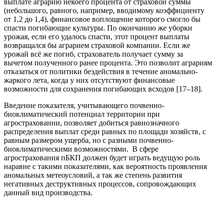
выплате аграрию некоего процента от страховой суммы
(небольшого, равного, например, вводимому коэффициенту
от 1,2 до 1,4), финансовое воплощение которого смогло бы
спасти погибающие культуры. По окончанию же уборки
урожая, если его удалось спасти, этот процент выплаты
возвращался бы аграрием страховой компании. Если же
урожай всё же погиб, страхователь получает сумму за
вычетом полученного ранее процента. Это позволит аграриям
отказаться от политики бездействия в течение аномально-
жаркого лета, когда у них отсутствуют финансовые
возможности для сохранения погибающих всходов [17–18].
Введение показателя, учитывающего почвенно-
биоклиматический потенциал территории при
агростраховании, позволяет добиться равнозначного
распределения выплат среди равных по площади хозяйств, с
равным размером ущерба, но с разными почвенно-
биоклиматическими возможностями. В сфере
агрострахования пБКП должен будет играть ведущую роль
наравне с такими показателями, как вероятность проявления
аномальных метеоусловий, а так же степень развития
негативных деструктивных процессов, сопровождающих
данный вид производства.