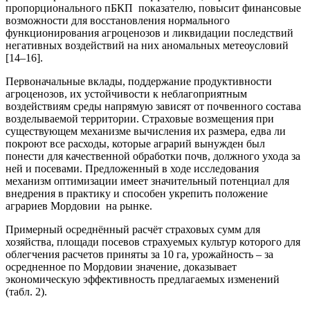
пропорционального пБКП показателю, повысит финансовые
возможности для восстановления нормального
функционирования агроценозов и ликвидации последствий
негативных воздействий на них аномальных метеоусловий
[14–16].
Первоначальные вклады, поддержание продуктивности
агроценозов, их устойчивости к неблагоприятным
воздействиям среды напрямую зависят от почвенного состава
возделываемой территории. Страховые возмещения при
существующем механизме вычисления их размера, едва ли
покроют все расходы, которые аграрий вынужден был
понести для качественной обработки почв, должного ухода за
ней и посевами. Предложенный в ходе исследования
механизм оптимизации имеет значительный потенциал для
внедрения в практику и способен укрепить положение
аграриев Мордовии на рынке.
Примерный осреднённый расчёт страховых сумм для
хозяйства, площади посевов страхуемых культур которого для
облегчения расчетов приняты за 10 га, урожайность – за
осредненное по Мордовии значение, доказывает
экономическую эффективность предлагаемых изменений
(табл. 2).