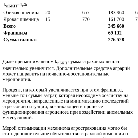
k
=1,4:
пБКП
Озимая пшеница
20
657
183 960
6
Яровая пшеница
15
770
161 700
7
Всего
345 660
Франшиза
69 132
Сумма выплат
276 528
Даже при минимальном k
сумма страховых выплат
пБКП
значительно увеличится. Дополнительные средства аграрий
может направить на почвенно-восстановительные
мероприятия.
Процент, на который увеличивается при этом франшиза,
меньше той суммы затрат, которая необходима хозяйству на
мероприятия, направленные на минимизацию последствий
стрессовой ситуации, возникающей в процессе
функционирования агроценоза при воздействии аномальных
метеоусловий.
Мерой оптимизации механизма агрострахования могло бы
стать дополнительное обязательство страховой компании о