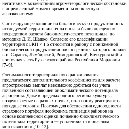
негативным воздействиям агрометеорологической обстановки
в определенный момент времени на конкретную
агроэкосистему.
Синтезирующее влияние на биологическую продуктивность
исследуемой территории тепла и влаги было определено
посредством расчета биоклиматического потенциала по
методике Д. И. Шашко. Согласно его классификации
территория с БКП < 1,6 относится к району с пониженной
биологической продуктивностью, в границы которого попали
г. о. Саранск, Лямбирский, Ромодановский, Кочкуровский и
восточная часть Рузаевского района Республики Мордовии
[7–9].
Оптимального территориального ранжирования
предлагаемого дополнительного коэффициента для расчета
агростраховых выплат невозможно добиться без учета
почвенной составляющей биоклиматического потенциала
агроценоза. Даже в пределах одного региона культуры,
возделываемые на разных почвах, по-разному реагируют на
погодные условия. Поэтому для обеспечения однородности
страхового портфеля необходима типизация районов на
основе комплексной оценки почвенно-биоклиматического
потенциала территории и её устойчивости к опасным
метеоявлениям [10–12].