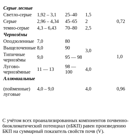
Серые лесные
Светло-серые
1,92 – 3,1
25–40
1,5
Серые
2,96 – 4,34
45–65
2
0,72
темно-серые
4,3 – 6,43
70–80
2,5
Чернозёмы
Оподзоленные
7,0
80
Выщелоченные
8,0
90
3,0
Типичные
1,0
9,0
95 — 98
чернозёмы
Лугово-
98 —
11 — 13
4,0
чернозёмные
100
Аллювиальные
(пойменные)
4,0 – 9,0
4,0
0,96
луговые
С учётом всех проанализированных компонентов почвенно-
биоклиматический потенциал (пБКП) равен произведению
БКП на суммарный показатель свойств почв (V).