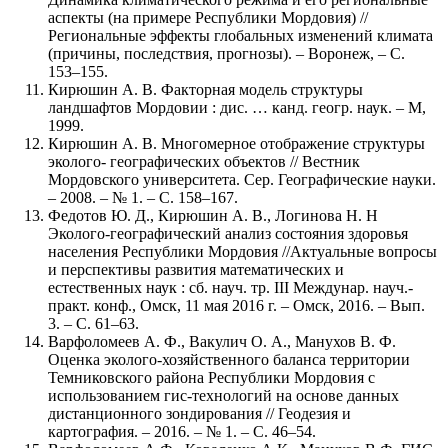
аспекты (на примере Республики Мордовия) //
Региональные эффекты глобальных изменений климата
(причины, последствия, прогнозы). – Воронеж, – С.
153–155.
Кирюшин А. В. Факторная модель структуры
ландшафтов Мордовии : дис. … канд. геогр. наук. – М,
1999.
Кирюшин А. В. Многомерное отображение структуры
эколого- географических объектов // Вестник
Мордовского университета. Сер. Географические науки.
– 2008. – № 1. – С. 158–167.
Федотов Ю. Д., Кирюшин А. В., Логинова Н. Н
Эколого-географический анализ состояния здоровья
населения Республики Мордовия //Актуальные вопросы
и перспективы развития математических и
естественных наук : сб. науч. тр. III Междунар. науч.-
практ. конф., Омск, 11 мая 2016 г. – Омск, 2016. – Вып.
3. – С. 61–63.
Варфоломеев А. Ф., Вакулич О. А., Манухов В. Ф.
Оценка эколого-хозяйственного баланса территории
Темниковского района Республики Мордовия с
использованием гис-технологий на основе данных
дистанционного зондирования // Геодезия и
картография. – 2016. – № 1. – С. 46–54.