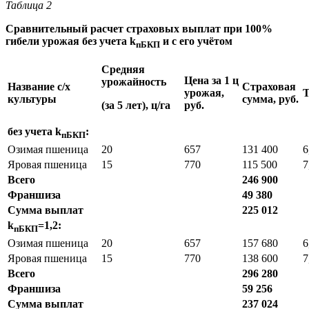
Таблица 2
Сравнительный расчет страховых выплат при 100%
гибели урожая без учета k
и с его учётом
пБКП
Средняя
Цена за 1 ц
урожайность
Название с/х
Страховая
урожая,
Т
культуры
сумма, руб.
(за 5 лет), ц/га
руб.
без учета k
:
пБКП
Озимая пшеница
20
657
131 400
6
Яровая пшеница
15
770
115 500
7
Всего
246 900
Франшиза
49 380
Сумма выплат
225 012
k
=1,2:
пБКП
Озимая пшеница
20
657
157 680
6
Яровая пшеница
15
770
138 600
7
Всего
296 280
Франшиза
59 256
Сумма выплат
237 024