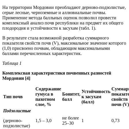
На территории Мордовии преобладают дерново-подзолистые,
серые лесные, черноземные и аллювиальные почвы.
Применение метода балльных оценок позволил провести
комплексный анализ почв республики на предмет их общего
плодородия и устойчивости к засухам (табл. 1).
В результате стала возможной разработка суммарного
показателя свойств почв (V), максимальное значение которого
(1,0) присвоено почвам, обладающим максимальными
баллами перечисленных характеристик.
Таблица 1
Комплексная характеристики почвенных разностей
Мордовии [4]
Содержание
Суммар
Устойчивость
гумуса в
Бонитет,
показат
Тип почв
к засухам
пахотном
балл
свойств
(балл)
слое, %
почв (V)
Подзолистые
не более
(дерново-
1,5 – 3,0
1
0,73
25–30
подзолистые)