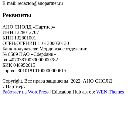
E-mail: redactor@anopartner.ru
Реквизиты
АНО СНОЛД «Партнер»
ИНН 1328012707
КПП 132801001
ОГРН/ОГРНИП 1161300050130
Банк получателя: Мордовское отделение
№ 8589 ПАО «Сбербанк»
р/с 40703810039000000782
БИК 048952615
корр/с 30101810100000000615
Copyright. Все права защищены. 2022. АНО СНОЛД
\"Партнёр\"
Работает на WordPress
|
Education Hub автор:
WEN Themes