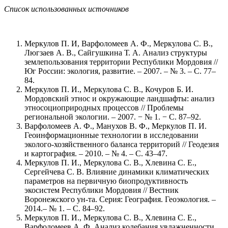
Список использованных источников
Меркулов П. И, Варфоломеев А. Ф., Меркулова С. В.,
Люгзаев А. В., Сайгушкина Т. А. Анализ структуры
землепользования территории Республики Мордовия //
Юг России: экология, развитие. – 2007. – № 3. – С. 77–
84.
Меркулов П. И., Меркулова С. В., Кочуров Б. И.
Мордовский этнос и окружающие ландшафты: анализ
этносоциоприродных процессов // Проблемы
региональной экологии. – 2007. − № 1. − С. 87–92.
Варфоломеев А. Ф., Манухов В. Ф., Меркулов П. И.
Геоинформационные технологии в исследовании
эколого-хозяйственного баланса территорий // Геодезия
и картография. – 2010. – № 4. – С. 43–47.
Меркулов П. И., Меркулова С. В., Хлевина С. Е.,
Сергейчева С. В. Влияние динамики климатических
параметров на первичную биопродуктивность
экосистем Республики Мордовия // Вестник
Воронежского ун-та. Серия: География. Геоэкология. –
2014.– № 1. – С. 84–92.
Меркулов П. И., Меркулова С. В., Хлевина С. Е.,
Варфоломеев А. Ф. Анализ колебания увлажненности