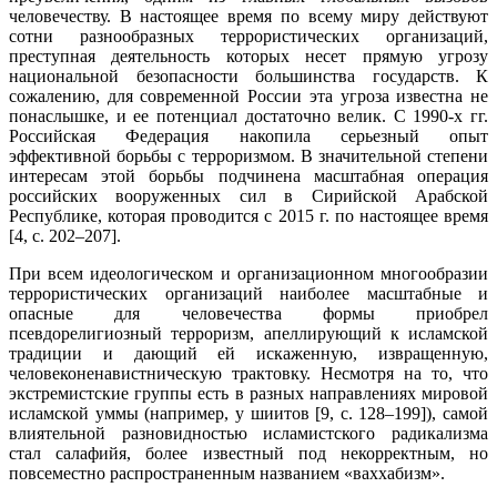
человечеству. В настоящее время по всему миру действуют
сотни разнообразных террористических организаций,
преступная деятельность которых несет прямую угрозу
национальной безопасности большинства государств. К
сожалению, для современной России эта угроза известна не
понаслышке, и ее потенциал достаточно велик. С 1990-х гг.
Российская Федерация накопила серьезный опыт
эффективной борьбы с терроризмом. В значительной степени
интересам этой борьбы подчинена масштабная операция
российских вооруженных сил в Сирийской Арабской
Республике, которая проводится с 2015 г. по настоящее время
[4, с. 202–207].
При всем идеологическом и организационном многообразии
террористических организаций наиболее масштабные и
опасные для человечества формы приобрел
псевдорелигиозный терроризм, апеллирующий к исламской
традиции и дающий ей искаженную, извращенную,
человеконенавистническую трактовку. Несмотря на то, что
экстремистские группы есть в разных направлениях мировой
исламской уммы (например, у шиитов [9, с. 128–199]), самой
влиятельной разновидностью исламистского радикализма
стал салафийя, более известный под некорректным, но
повсеместно распространенным названием «ваххабизм».