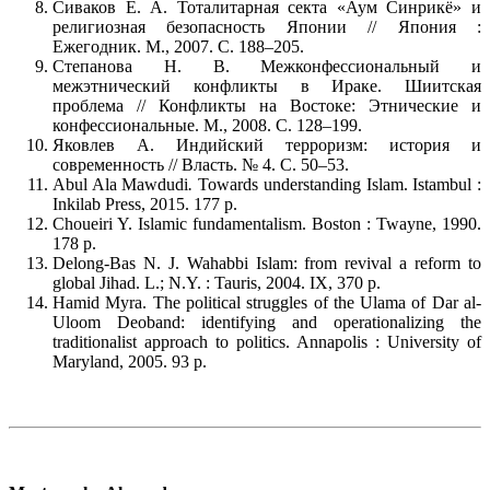
Сиваков Е. А. Тоталитарная секта «Аум Синрикё» и
религиозная безопасность Японии // Япония :
Ежегодник. М., 2007. С. 188–205.
Степанова Н. В. Межконфессиональный и
межэтнический конфликты в Ираке. Шиитская
проблема // Конфликты на Востоке: Этнические и
конфессиональные. М., 2008. С. 128–199.
Яковлев А. Индийский терроризм: история и
современность // Власть. № 4. С. 50–53.
Abul Ala Mawdudi
.
Towards understanding Islam. Istambul :
Inkilab Press, 2015. 177 p.
Choueiri Y. Islamic fundamentalism. Boston : Twayne, 1990.
178 p.
Delong-Bas N. J. Wahabbi Islam: from revival a reform to
global Jihad. L.; N.Y. : Tauris, 2004. IX, 370 p.
Hamid Myra. The political struggles of the Ulama of Dar al-
Uloom Deoband: identifying and operationalizing the
traditionalist approach to politics. Annapolis : University of
Maryland, 2005. 93 p.