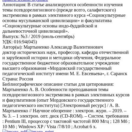
Аннотация
:
В статье анализируются особенности изучения
темы псевдорелигиозного (прежде всего, салафитского)
экстремизма в рамках элективного курса «Социокультурные
основы мусульманской цивилизации» и факультатива
«Социокультурные основы индо-буддийской и
дальневосточной цивилизаций».
Выпуск
:
№3 / 2019 (июль-сентябрь)
УДК
:
016:94(045)
Автор(ы)
:
Мартыненко Александр Валентинович
доктор исторических наук, профессор, кафедра отечественной
и зарубежной истории и методики обучения, Федеральное
государственное бюджетное образовательное учреждение
высшего образования «Мордовский государственный
педагогический институт имени М. Е. Евсевьева», г. Саранск
Страна
:
Россия
Библиографическое описание статьи для цитирования
:
Мартыненко А. В. Особенности преподавания темы
псевдорелигиозного экстремизма в рамках элективных курсов
и факультативов (опыт Мордовского государственного
педагогического института) [Электронный ресурс] / А. В.
Мартыненко // Научное обозрение : электрон. журн. – 2019. –
№ 3. – 1 электрон. опт. диск (CD-ROM). – Систем. требования
: Pentium III, процессор с тактовой частотой 800 Мгц ; 128 Мб ;
10 Мб ; Windows XP / Vista /7/8/10 ; Acrobat 6 х.