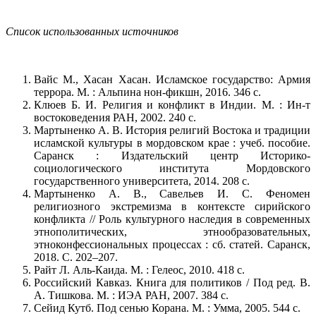
Список использованных источников
Вайс М., Хасан Хасан. Исламское государство: Армия
террора. М. : Альпина нон-фикшн, 2016. 346 с.
Клюев Б. И. Религия и конфликт в Индии. М. : Ин-т
востоковедения РАН, 2002. 240 с.
Мартыненко А. В. История религий Востока и традиции
исламской культуры в мордовском крае : учеб. пособие.
Саранск : Издательский центр Историко-
социологического института Мордовского
государственного университета, 2014. 208 с.
Мартыненко А. В., Савельев И. С. Феномен
религиозного экстремизма в контексте сирийского
конфликта // Роль культурного наследия в современных
этнополитических, этнообразовательных,
этноконфессиональных процессах : сб. статей. Саранск,
2018. С. 202–207.
Райт Л. Аль-Каида. М. : Гелеос, 2010. 418 с.
Российский Кавказ. Книга для политиков / Под ред. В.
А. Тишкова. М. : ИЭА РАН, 2007. 384 с.
Сейид Кутб. Под сенью Корана. М. : Умма, 2005. 544 с.