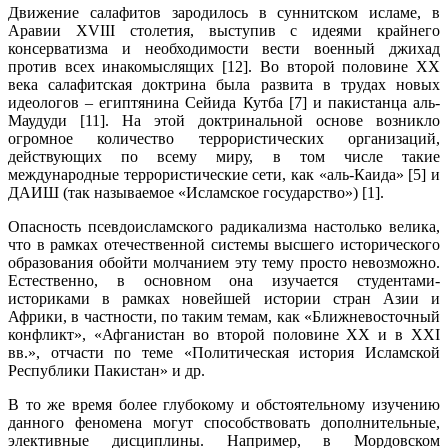
Движение салафитов зародилось в суннитском исламе, в
Аравии XVIII столетия, выступив с идеями крайнего
консерватизма и необходимости вести военный джихад
против всех инакомыслящих [12]. Во второй половине ХХ
века салафитская доктрина была развита в трудах новых
идеологов – египтянина Сейида Кутба [7] и пакистанца аль-
Маудуди [11]. На этой доктринальной основе возникло
огромное количество террористических организаций,
действующих по всему миру, в том числе такие
международные террористические сети, как «аль-Каида» [5] и
ДАИШ (так называемое «Исламское государство») [1].
Опасность псевдоисламского радикализма настолько велика,
что в рамках отечественной системы высшего исторического
образования обойти молчанием эту тему просто невозможно.
Естественно, в основном она изучается студентами-
историками в рамках новейшей истории стран Азии и
Африки, в частности, по таким темам, как «Ближневосточный
конфликт», «Афганистан во второй половине ХХ и в XXI
вв.», отчасти по теме «Политическая история Исламской
Республики Пакистан» и др.
В то же время более глубокому и обстоятельному изучению
данного феномена могут способствовать дополнительные,
элективные дисциплины. Например, в Мордовском