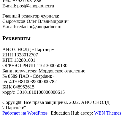
тел.: +79271931888
E-mail: post@anopartner.ru
Главный редактор журнала:
Сыромясов Олег Владимирович
E-mail: redactor@anopartner.ru
Реквизиты
АНО СНОЛД «Партнер»
ИНН 1328012707
КПП 132801001
ОГРН/ОГРНИП 1161300050130
Банк получателя: Мордовское отделение
№ 8589 ПАО «Сбербанк»
р/с 40703810039000000782
БИК 048952615
корр/с 30101810100000000615
Copyright. Все права защищены. 2022. АНО СНОЛД
\"Партнёр\"
Работает на WordPress
|
Education Hub автор:
WEN Themes