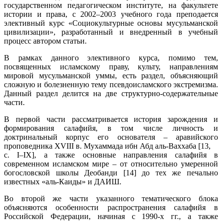
государственном педагогическом институте, на факультете
истории и права, с 2002–2003 учебного года преподается
элективный курс «Социокультурные основы мусульманской
цивилизации», разработанный и внедренный в учебный
процесс автором статьи.
В рамках данного элективного курса, помимо тем,
посвященных исламскому праву, культу, направлениям
мировой мусульманской уммы, есть раздел, объясняющий
сложную и болезненную тему псевдоисламского экстремизма.
Данный раздел делится на две структурно-содержательные
части.
В первой части рассматривается история зарождения и
формирования салафийя, в том числе личность и
доктринальный корпус его основателя – аравийского
проповедника XVIII в. Мухаммада ибн Абд аль-Ваххаба [13,
с. I–IX], а также основные направления салафийя в
современном исламском мире – от относительно умеренной
богословской школы Деобанди [14] до тех же печально
известных «аль-Каиды» и ДАИШ.
Во второй же части указанного тематического блока
объясняются особенности распространения салафийя в
Российской Федерации, начиная с 1990-х гг., а также