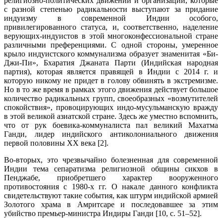
религиозно-политических движений и организаций, которые
с разной степенью радикальности выступают за придание
индуизму в современной Индии особого,
привилегированного статуса, и, соответственно, наделение
верующих-индуистов в этой многоконфессиональной стране
различными преференциями. С одной стороны, умеренное
крыло индуистского коммунализма образует знаменитая «Би-
Джи-Пи», Бхаратия Джаната Парти (Индийская народная
партия), которая является правящей в Индии с 2014 г. и
которую никому не придет в голову обвинять в экстремизме.
Но в то же время в рамках этого движения действует большое
количество радикальных групп, своеобразных «возмутителей
спокойствия», провоцирующих индо-мусульманскую вражду
в этой великой азиатской стране. Здесь же уместно вспомнить,
что от рук боевика-коммуналиста пал великий Махатма
Ганди, лидер индийского антиколониального движения
первой половины ХХ века [2].
Во-вторых, это чрезвычайно болезненная для современной
Индии тема сепаратизма религиозной общины сикхов в
Пенджабе, приобретшего характер вооруженного
противостояния с 1980-х гг. О накале данного конфликта
свидетельствуют такие события, как штурм индийской армией
Золотого храма в Амритсаре и последовавшее за этим
убийство премьер-министра Индиры Ганди [10, с. 51–52].