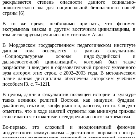
раскрывается степень опасности данного социально-
политического зла для национальной безопасности нашей
страны [6].
В то же время, необходимо признать, что феномен
экстремизма знаком и другим восточным цивилизациям, в
том числе другим религиозным системам Азии.
В Мордовском государственном педагогическом институте
данная тема освещается в рамках факультатива
«Социокультурные основы индо-буддийской и
дальневосточной цивилизаций», который был также
разработан и внедрен в образовательный процесс указанного
вуза автором этих строк, с 2002–2003 года. В методическом
плане данная дисциплина обеспечена авторским учебным
пособием [3, с. 7–121].
В целом, данный факультатив посвящен истории и культуре
таких великих религий Востока, как индуизм, буддизм,
джайнизм, сикхизм, конфуцианство, даосизм, синто. Следует
отметить, что в ходе занятий студенты как минимум трижды
сталкиваются с сюжетами псевдорелигиозного экстремизма.
Во-первых, это сложный и неоднозначный феномен
индуистского коммунализма – достаточно широкого спектра