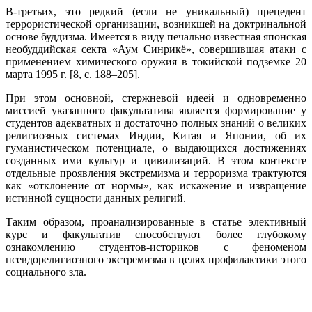
В-третьих, это редкий (если не уникальный) прецедент
террористической организации, возникшей на доктринальной
основе буддизма. Имеется в виду печально известная японская
необуддийская секта «Аум Синрикё», совершившая атаки с
применением химического оружия в токийской подземке 20
марта 1995 г. [8, с. 188–205].
При этом основной, стержневой идеей и одновременно
миссией указанного факультатива является формирование у
студентов адекватных и достаточно полных знаний о великих
религиозных системах Индии, Китая и Японии, об их
гуманистическом потенциале, о выдающихся достижениях
созданных ими культур и цивилизаций. В этом контексте
отдельные проявления экстремизма и терроризма трактуются
как «отклонение от нормы», как искажение и извращение
истинной сущности данных религий.
Таким образом, проанализированные в статье элективный
курс и факультатив способствуют более глубокому
ознакомлению студентов-историков с феноменом
псевдорелигиозного экстремизма в целях профилактики этого
социального зла.